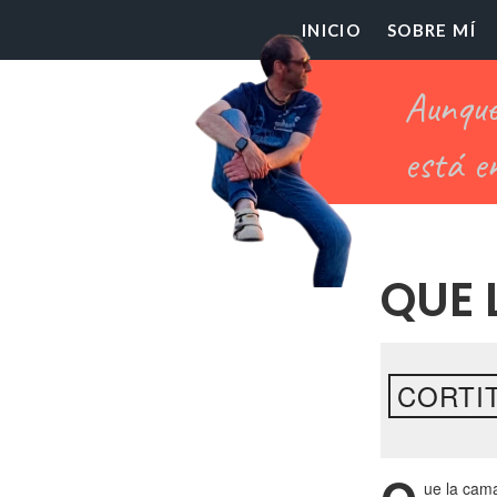
El
INICIO
SOBRE MÍ
Pr
Ch
QUE 
CORTIT
ue la cama