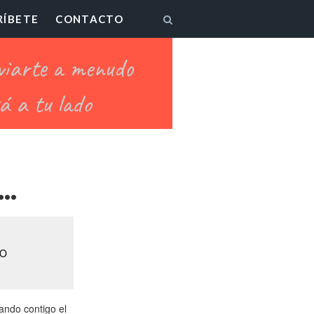
RÍBETE
CONTACTO
E…
IO
ando contigo el