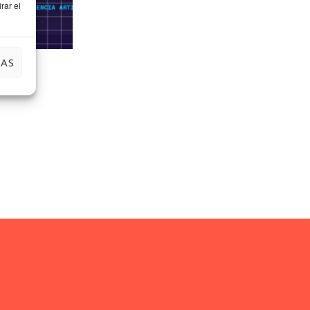
rar el
IAS