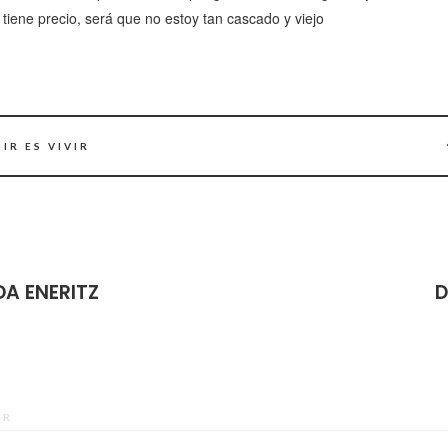
 tiene precio, será que no estoy tan cascado y viejo
IR ES VIVIR
DA ENERITZ
D
OR