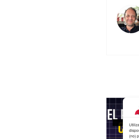
TIP 1
Utili
dispo
(no) 