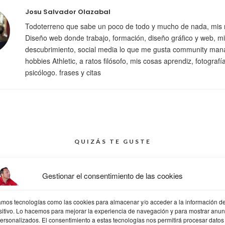
Josu Salvador Olazabal
Todoterreno que sabe un poco de todo y mucho de nada, mis 
Diseño web donde trabajo, formación, diseño gráfico y web, mi
descubrimiento, social media lo que me gusta community man
hobbies Athletic, a ratos filósofo, mis cosas aprendiz, fotografí
psicólogo. frases y citas
QUIZÁS TE GUSTE
Gestionar el consentimiento de las cookies
2 — IA
TIP 11 — IA
TIP 1
zamos tecnologías como las cookies para almacenar y/o acceder a la información de
sitivo. Lo hacemos para mejorar la experiencia de navegación y para mostrar anun
personalizados. El consentimiento a estas tecnologías nos permitirá procesar datos