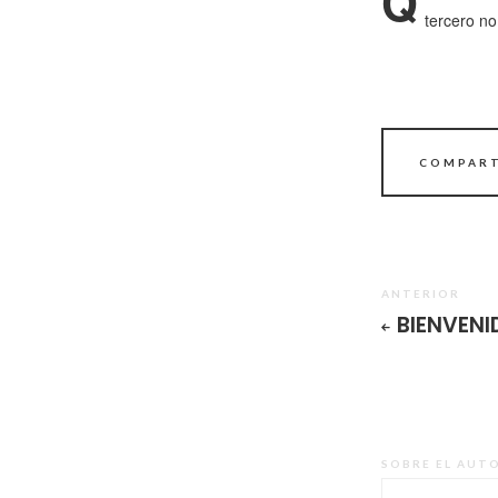
Q
tercero no
COMPART
ANTERIOR
BIENVENI
SOBRE EL AUT