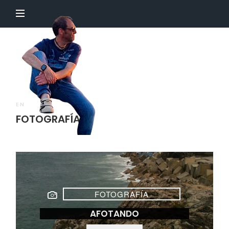
El
Profesor
Chillón
EN
FOTOGRAFÍA
FOTOGRAFÍA
AFOTANDO