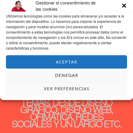
Gestionar el consentimiento de
las cookies
Utilizamos tecnologías como las cookies para almacenar y/o acceder a la
información del dispositivo. Lo hacemos para mejorar la experiencia de
navegación y para mostrar anuncios (no) personalizados. El
consentimiento a estas tecnologías nos permitirá procesar datos como el
comportamiento de navegación o los ID's únicos en este sitio. No consentir
o retirar el consentimiento, puede afectar negativamente a ciertas
características y funciones.
ACEPTAR
DENEGAR
30 AÑOS DEDICADOS A LA
VER PREFERENCIAS
FORMACIÓN, SERÁ POR
TEMAS, DESDE DISEÑO
GRÁFICO, DISEÑO WEB,
OFIMÁTICA, REDES
SOCIALES Y UN LARGO ETC.