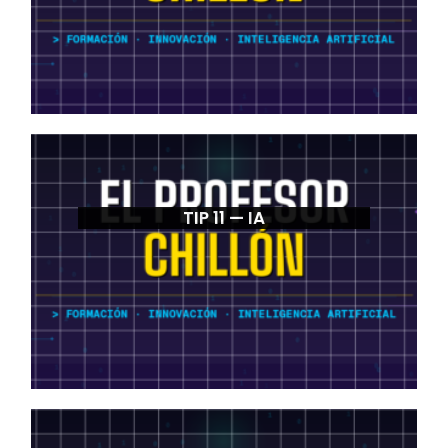
TIP 11 — IA