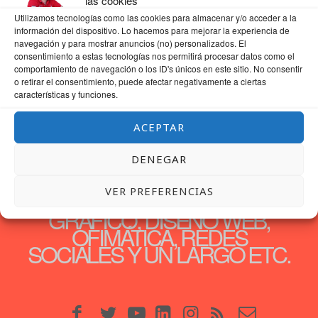
las cookies
Utilizamos tecnologías como las cookies para almacenar y/o acceder a la
información del dispositivo. Lo hacemos para mejorar la experiencia de
navegación y para mostrar anuncios (no) personalizados. El
consentimiento a estas tecnologías nos permitirá procesar datos como el
comportamiento de navegación o los ID's únicos en este sitio. No consentir
o retirar el consentimiento, puede afectar negativamente a ciertas
características y funciones.
ACEPTAR
30 AÑOS DEDICADOS A LA
DENEGAR
FORMACIÓN, SERÁ POR
VER PREFERENCIAS
TEMAS, DESDE DISEÑO
GRÁFICO, DISEÑO WEB,
OFIMÁTICA, REDES
SOCIALES Y UN LARGO ETC.