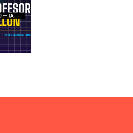
0 — IA