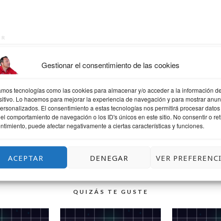
OR
Gestionar el consentimiento de las cookies
Josu Salvador Olazabal
Todoterreno que sabe un poco de todo y mucho de nada, mis 
Diseño web donde trabajo, formación, diseño gráfico y web, mi
zamos tecnologías como las cookies para almacenar y/o acceder a la información de
sitivo. Lo hacemos para mejorar la experiencia de navegación y para mostrar anun
descubrimiento, social media lo que me gusta community man
personalizados. El consentimiento a estas tecnologías nos permitirá procesar datos
hobbies Athletic, a ratos filósofo, mis cosas aprendiz, fotografí
el comportamiento de navegación o los ID's únicos en este sitio. No consentir o reti
psicólogo. frases y citas
ntimiento, puede afectar negativamente a ciertas características y funciones.
ACEPTAR
DENEGAR
VER PREFERENC
QUIZÁS TE GUSTE