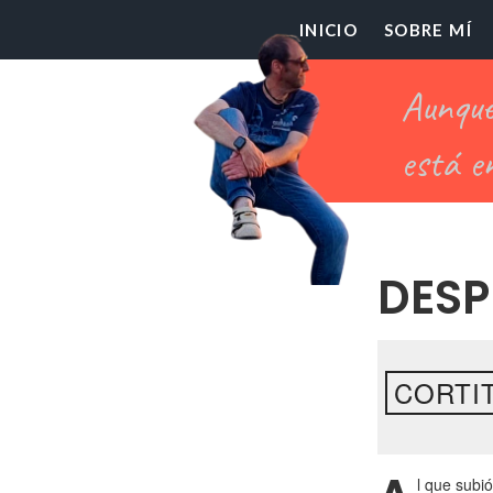
El
INICIO
SOBRE MÍ
Pr
Ch
DESP
CORTIT
l que subi