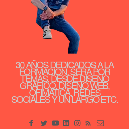
30 AÑOS DEDICADOS A LA
FORMACIÓN, SERÁ POR
TEMAS, DESDE DISEÑO
GRÁFICO, DISEÑO WEB,
OFIMÁTICA, REDES
SOCIALES Y UN LARGO ETC.