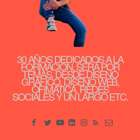
30 AÑOS DEDICADOS A LA
FORMACIÓN, SERÁ POR
TEMAS, DESDE DISEÑO
GRÁFICO, DISEÑO WEB,
OFIMÁTICA, REDES
SOCIALES Y UN LARGO ETC.