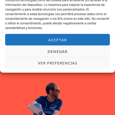
GUARDA MI NOMBRE, CORREO ELECTRÓNICO Y WEB EN ESTE NAVEGADOR
información del dispositivo. Lo hacemos para mejorar la experiencia de
PARA LA PRÓXIMA VEZ QUE COMENTE.
navegación y para mostrar anuncios (no) personalizados. El
consentimiento a estas tecnologías nos permitirá procesar datos como el
comportamiento de navegación o los ID's únicos en este sitio. No consentir
o retirar el consentimiento, puede afectar negativamente a ciertas
características y funciones.
ACEPTAR
DENEGAR
VER PREFERENCIAS