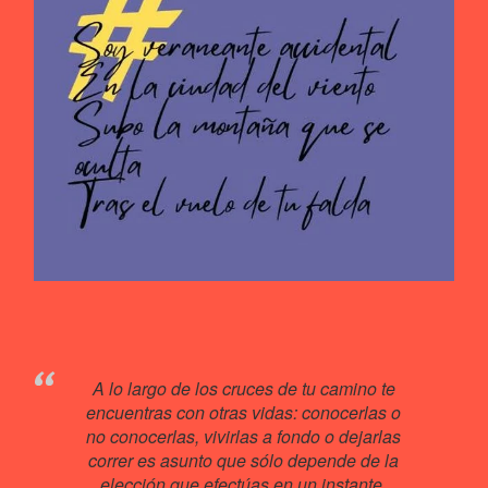
A lo largo de los cruces de tu camino te
encuentras con otras vidas: conocerlas o
no conocerlas, vivirlas a fondo o dejarlas
correr es asunto que sólo depende de la
elección que efectúas en un instante.