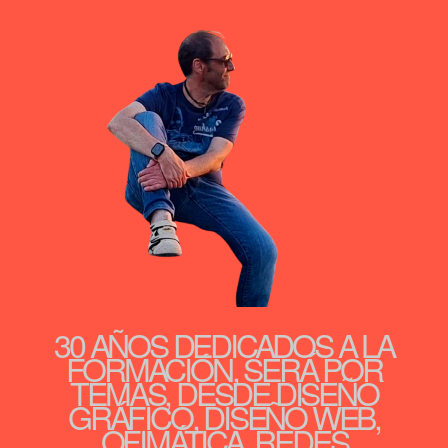
30 AÑOS DEDICADOS A LA
FORMACIÓN, SERÁ POR
TEMAS, DESDE DISEÑO
GRÁFICO, DISEÑO WEB,
OFIMÁTICA, REDES