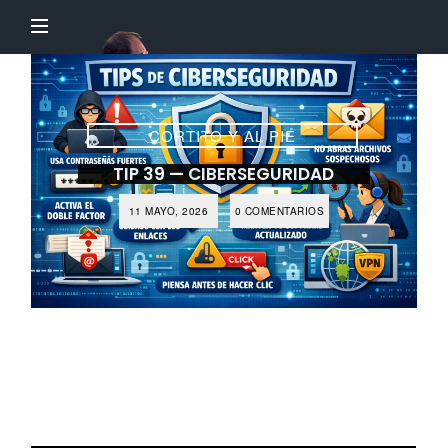
El
Profesor
Chillón
CORTITO Y AL PIE
TIP 39 — CIBERSEGURIDAD
11 MAYO, 2026
0 COMENTARIOS