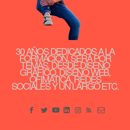
30 AÑOS DEDICADOS A LA
FORMACIÓN, SERÁ POR
TEMAS, DESDE DISEÑO
GRÁFICO, DISEÑO WEB,
OFIMÁTICA, REDES
SOCIALES Y UN LARGO ETC.