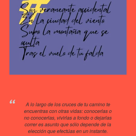
A lo largo de los cruces de tu camino te
encuentras con otras vidas: conocerlas o
no conocerlas, vivirlas a fondo o dejarlas
correr es asunto que sólo depende de la
elección que efectúas en un instante.