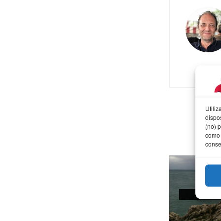
Utili
dispo
(no) 
como 
conse
AFOT