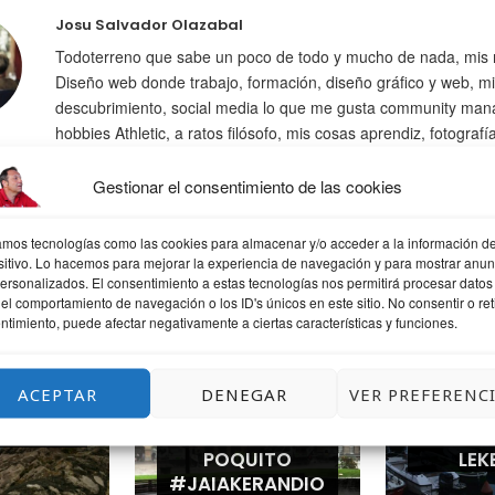
Josu Salvador Olazabal
Todoterreno que sabe un poco de todo y mucho de nada, mis 
Diseño web donde trabajo, formación, diseño gráfico y web, mi
descubrimiento, social media lo que me gusta community man
hobbies Athletic, a ratos filósofo, mis cosas aprendiz, fotografí
psicólogo. frases y citas
Gestionar el consentimiento de las cookies
zamos tecnologías como las cookies para almacenar y/o acceder a la información de
sitivo. Lo hacemos para mejorar la experiencia de navegación y para mostrar anun
personalizados. El consentimiento a estas tecnologías nos permitirá procesar datos
el comportamiento de navegación o los ID's únicos en este sitio. No consentir o reti
QUIZÁS TE GUSTE
ntimiento, puede afectar negativamente a ciertas características y funciones.
ACEPTAR
DENEGAR
VER PREFERENC
ANDO
LLUEVE UN
UNA T
POQUITO
LEK
#JAIAKERANDIO