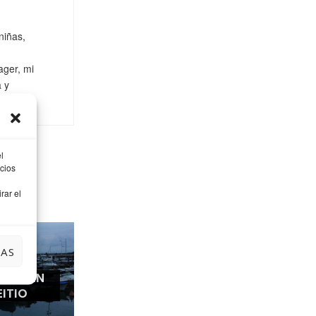
niñas,
ager, mi
a y
l
cios
rar el
IAS
ARDE EN
EITIO