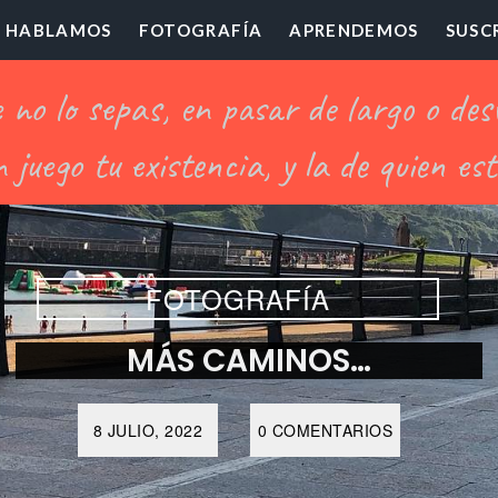
HABLAMOS
FOTOGRAFÍA
APRENDEMOS
SUSC
ofesor
illón
FOTOGRAFÍA
MÁS CAMINOS…
8 JULIO, 2022
0 COMENTARIOS