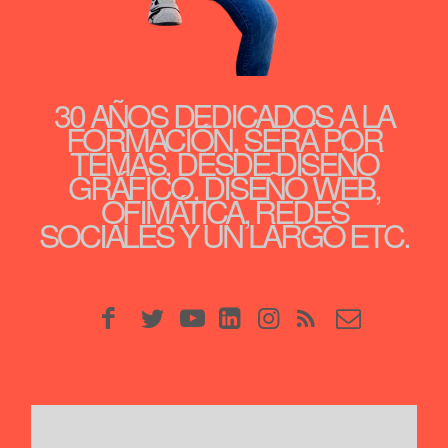
30 AÑOS DEDICADOS A LA
FORMACIÓN, SERÁ POR
TEMAS, DESDE DISEÑO
GRÁFICO, DISEÑO WEB,
OFIMÁTICA, REDES
SOCIALES Y UN LARGO ETC.