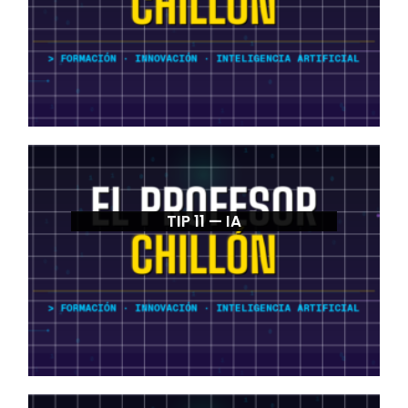
TIP 11 — IA