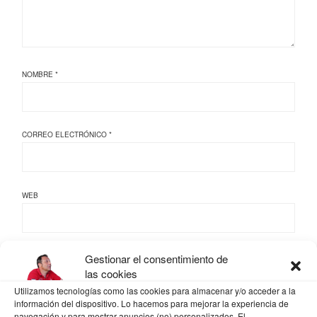
NOMBRE
*
CORREO ELECTRÓNICO
*
WEB
Gestionar el consentimiento de
las cookies
GUARDA MI NOMBRE, CORREO ELECTRÓNICO Y WEB EN ESTE NAVEGADOR
PARA LA PRÓXIMA VEZ QUE COMENTE.
Utilizamos tecnologías como las cookies para almacenar y/o acceder a la
información del dispositivo. Lo hacemos para mejorar la experiencia de
navegación y para mostrar anuncios (no) personalizados. El