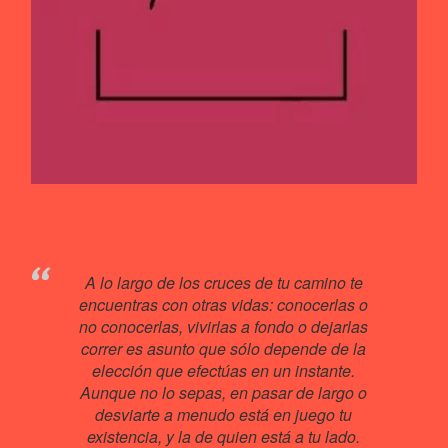
A lo largo de los cruces de tu camino te
encuentras con otras vidas: conocerlas o
no conocerlas, vivirlas a fondo o dejarlas
correr es asunto que sólo depende de la
elección que efectúas en un instante.
Aunque no lo sepas, en pasar de largo o
desviarte a menudo está en juego tu
existencia, y la de quien está a tu lado.