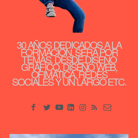
30 AÑOS DEDICADOS A LA
FORMACIÓN, SERÁ POR
TEMAS, DESDE DISEÑO
GRÁFICO, DISEÑO WEB,
OFIMÁTICA, REDES
SOCIALES Y UN LARGO ETC.