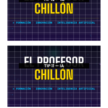
TIP 11 — IA