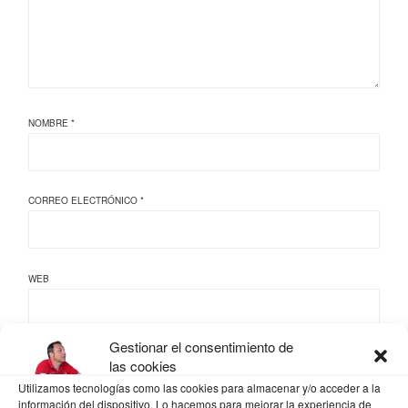
NOMBRE
*
CORREO ELECTRÓNICO
*
WEB
Gestionar el consentimiento de
las cookies
GUARDA MI NOMBRE, CORREO ELECTRÓNICO Y WEB EN ESTE NAVEGADOR
Utilizamos tecnologías como las cookies para almacenar y/o acceder a la
PARA LA PRÓXIMA VEZ QUE COMENTE.
información del dispositivo. Lo hacemos para mejorar la experiencia de