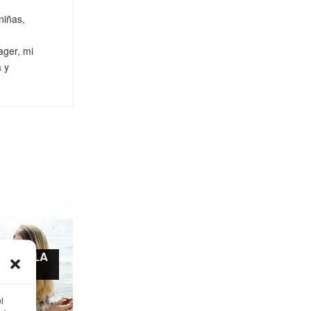
niñas,
ager, mi
a y
ANDE LA
RA¡¡¡
l