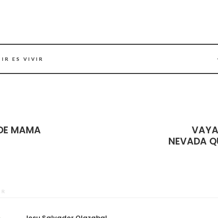
IR ES VIVIR
DE MAMA
VAYA
NEVADA Q
OR
Josu Salvador Olazabal