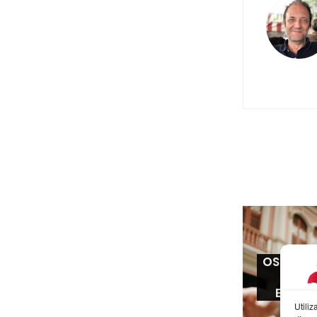
OS HE D
ME
ENAM
Utili