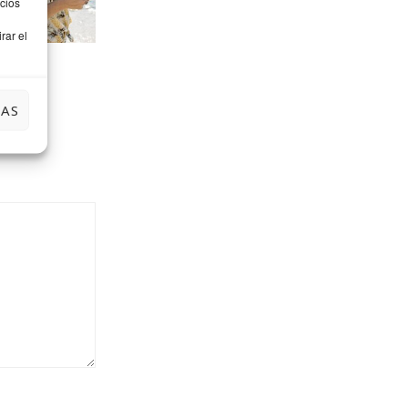
cios
rar el
IAS