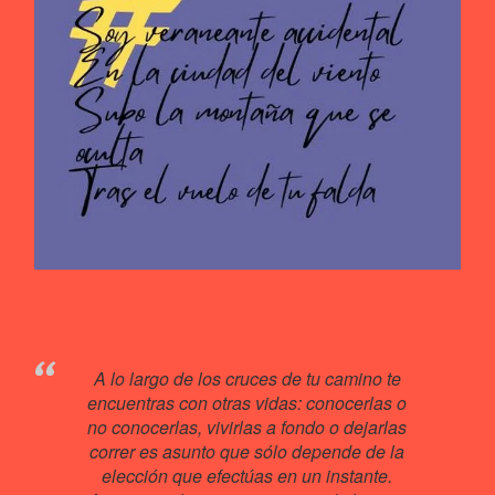
A lo largo de los cruces de tu camino te
encuentras con otras vidas: conocerlas o
no conocerlas, vivirlas a fondo o dejarlas
correr es asunto que sólo depende de la
elección que efectúas en un instante.