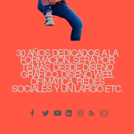
30 AÑOS DEDICADOS A LA
FORMACIÓN, SERÁ POR
TEMAS, DESDE DISEÑO
GRÁFICO, DISEÑO WEB,
OFIMÁTICA, REDES
SOCIALES Y UN LARGO ETC.