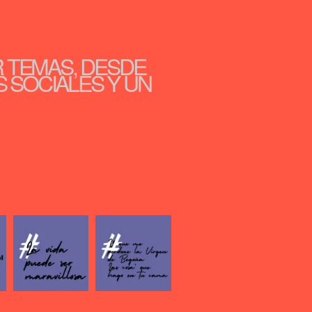
R TEMAS, DESDE
S SOCIALES Y UN