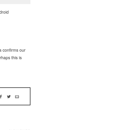
droid
a confirms our
rhaps this is