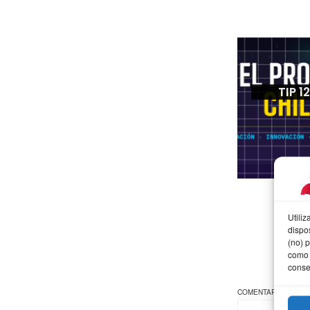
TIP 1
Utili
dispo
(no) 
como 
conse
COMENTARIO
*