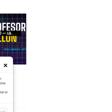
0 — IA
l
cios
rar el