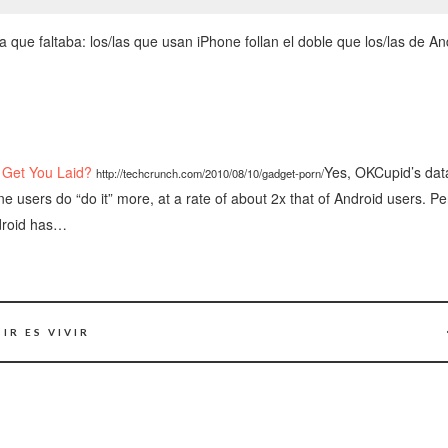
ca que faltaba: los/las que usan iPhone follan el doble que los/las de An
 Get You Laid?
Yes, OKCupid’s dat
http://techcrunch.com/2010/08/10/gadget-porn/
e users do “do it” more, at a rate of about 2x that of Android users. Pe
droid has…
IR ES VIVIR