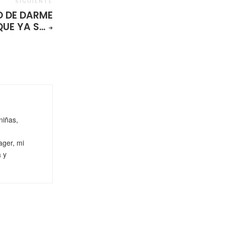
SIGUIENTE
 DE DARME
UE YA S…
niñas,
ager, mi
a y