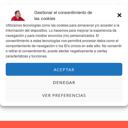
Gestionar el consentimiento de
las cookies
WEB
Utilizamos tecnologías como las cookies para almacenar y/o acceder a la
información del dispositivo. Lo hacemos para mejorar la experiencia de
navegación y para mostrar anuncios (no) personalizados. El
consentimiento a estas tecnologías nos permitirá procesar datos como el
comportamiento de navegación o los ID's únicos en este sitio. No consentir
o retirar el consentimiento, puede afectar negativamente a ciertas
GUARDA MI NOMBRE, CORREO ELECTRÓNICO Y WEB EN ESTE NAVEGADOR
características y funciones.
PARA LA PRÓXIMA VEZ QUE COMENTE.
ACEPTAR
DENEGAR
VER PREFERENCIAS