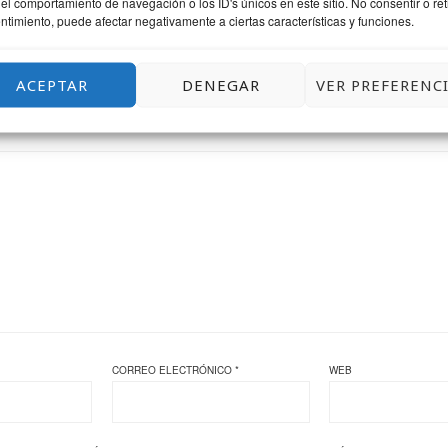
el comportamiento de navegación o los ID's únicos en este sitio. No consentir o reti
ntimiento, puede afectar negativamente a ciertas características y funciones.
ACEPTAR
DENEGAR
VER PREFERENC
COMENTA SI TE APETECE
CORREO ELECTRÓNICO
*
WEB