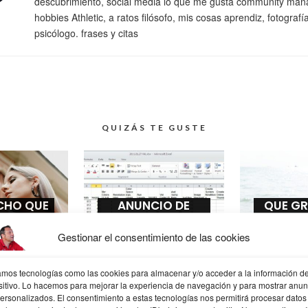
descubrimiento, social media lo que me gusta community man
hobbies Athletic, a ratos filósofo, mis cosas aprendiz, fotografí
psicólogo. frases y citas
QUIZÁS TE GUSTE
ICHO QUE
ANUNCIO DE
QUE GR
 HE
SPOTIFY EN EXCEL,
SEÑO
ORADO
FLIPANTE
Gestionar el consentimiento de las cookies
zamos tecnologías como las cookies para almacenar y/o acceder a la información de
sitivo. Lo hacemos para mejorar la experiencia de navegación y para mostrar anun
personalizados. El consentimiento a estas tecnologías nos permitirá procesar datos