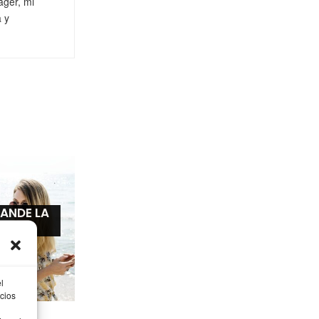
ager, mi
a y
ANDE LA
RA¡¡¡
l
cios