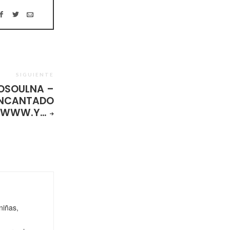
SIGUIENTE
OSOULNA –
NCANTADO
//WWW.Y…
niñas,