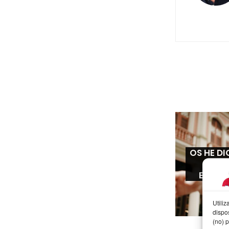
OS HE D
ME
ENAM
Utili
dispo
(no) 