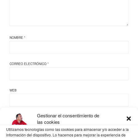
NOMBRE
*
CORREO ELECTRÓNICO
*
WEB
Gestionar el consentimiento de
las cookies
GUARDA MI NOMBRE, CORREO ELECTRÓNICO Y WEB EN ESTE NAVEGADOR
PARA LA PRÓXIMA VEZ QUE COMENTE.
Utilizamos tecnologías como las cookies para almacenar y/o acceder a la
información del dispositivo. Lo hacemos para mejorar la experiencia de