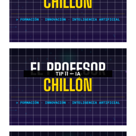
TIP 11 — IA