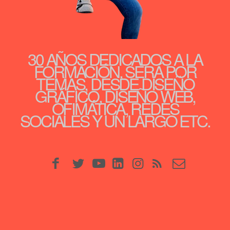
30 AÑOS DEDICADOS A LA
FORMACIÓN, SERÁ POR
TEMAS, DESDE DISEÑO
GRÁFICO, DISEÑO WEB,
OFIMÁTICA, REDES
SOCIALES Y UN LARGO ETC.