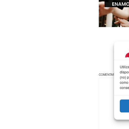
ENAM
Utili
dispo
COMENTARIO
*
(no) 
como 
conse