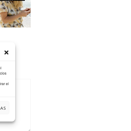
l
cios
rar el
IAS