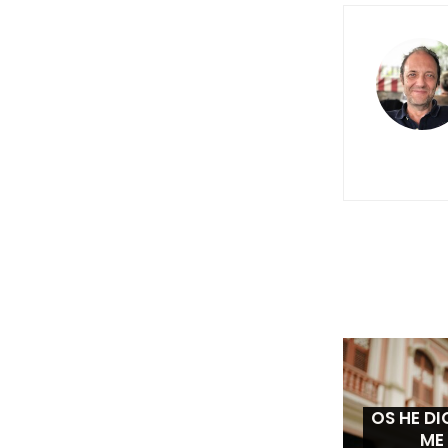
OS HE D
ME