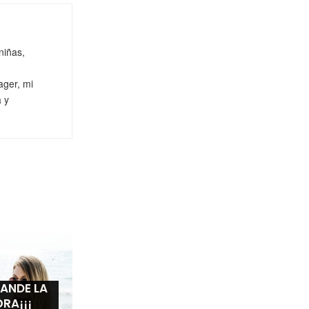
niñas,
ager, mi
a y
ANDE LA
RA¡¡¡