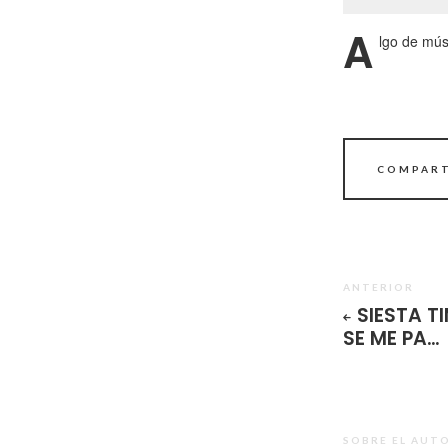
A
lgo de mús
COMPART
ANTERIOR
SIESTA TI
SE ME PA…
SOBRE EL AUT