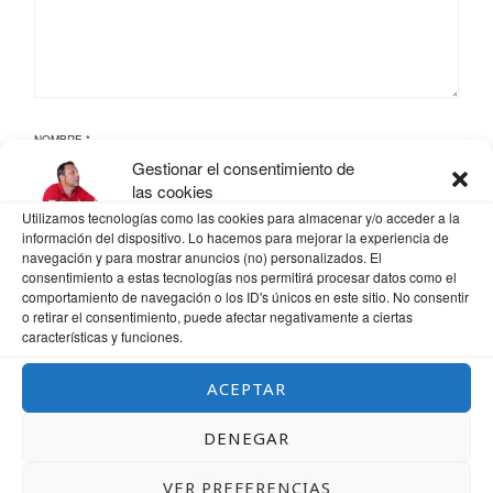
NOMBRE
*
Gestionar el consentimiento de
las cookies
Utilizamos tecnologías como las cookies para almacenar y/o acceder a la
CORREO ELECTRÓNICO
*
información del dispositivo. Lo hacemos para mejorar la experiencia de
navegación y para mostrar anuncios (no) personalizados. El
consentimiento a estas tecnologías nos permitirá procesar datos como el
comportamiento de navegación o los ID's únicos en este sitio. No consentir
o retirar el consentimiento, puede afectar negativamente a ciertas
WEB
características y funciones.
ACEPTAR
DENEGAR
GUARDA MI NOMBRE, CORREO ELECTRÓNICO Y WEB EN ESTE NAVEGADOR
PARA LA PRÓXIMA VEZ QUE COMENTE.
VER PREFERENCIAS