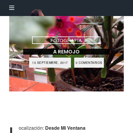
El
Profesor
Chillón
FOTOGRAFÍA
A REMOJO
13 SEPTIEMBRE, 2017
0 COMENTARIOS
L
ocalización:
Desde Mi Ventana