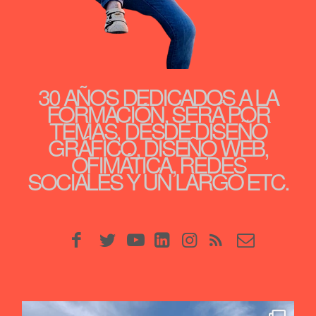
30 AÑOS DEDICADOS A LA
FORMACIÓN, SERÁ POR
TEMAS, DESDE DISEÑO
GRÁFICO, DISEÑO WEB,
OFIMÁTICA, REDES
SOCIALES Y UN LARGO ETC.