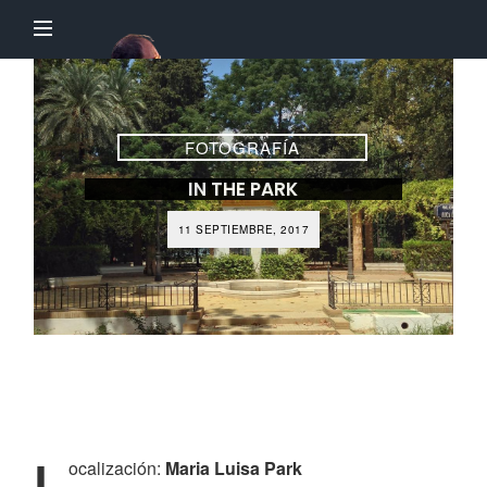
El
Profesor
Chillón
FOTOGRAFÍA
IN THE PARK
11 SEPTIEMBRE, 2017
L
ocalización:
Maria Luisa Park