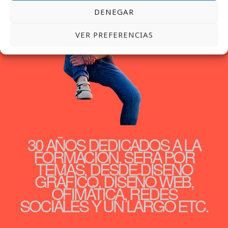
DENEGAR
VER PREFERENCIAS
30 AÑOS DEDICADOS A LA
FORMACIÓN, SERÁ POR
TEMAS, DESDE DISEÑO
GRÁFICO, DISEÑO WEB,
OFIMÁTICA, REDES
SOCIALES Y UN LARGO ETC.