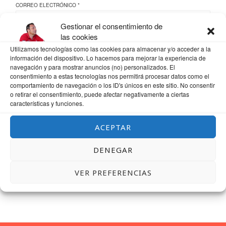
CORREO ELECTRÓNICO
*
Gestionar el consentimiento de
las cookies
Utilizamos tecnologías como las cookies para almacenar y/o acceder a la
WEB
información del dispositivo. Lo hacemos para mejorar la experiencia de
navegación y para mostrar anuncios (no) personalizados. El
consentimiento a estas tecnologías nos permitirá procesar datos como el
comportamiento de navegación o los ID's únicos en este sitio. No consentir
o retirar el consentimiento, puede afectar negativamente a ciertas
características y funciones.
GUARDA MI NOMBRE, CORREO ELECTRÓNICO Y WEB EN ESTE NAVEGADOR
PARA LA PRÓXIMA VEZ QUE COMENTE.
ACEPTAR
DENEGAR
VER PREFERENCIAS