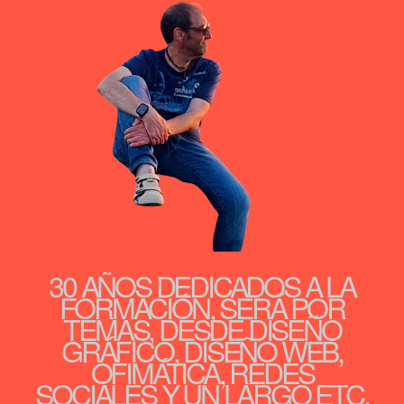
30 AÑOS DEDICADOS A LA
FORMACIÓN, SERÁ POR
TEMAS, DESDE DISEÑO
GRÁFICO, DISEÑO WEB,
OFIMÁTICA, REDES
SOCIALES Y UN LARGO ETC.