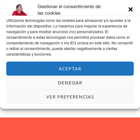
Gestionar el consentimiento de
WEB
las cookies
Utilizamos tecnologías como las cookies para almacenar y/o acceder a la
información del dispositivo. Lo hacemos para mejorar la experiencia de
navegación y para mostrar anuncios (no) personalizados. El
consentimiento a estas tecnologías nos permitirá procesar datos como el
comportamiento de navegación o los ID's únicos en este sitio. No consentir
GUARDA MI NOMBRE, CORREO ELECTRÓNICO Y WEB EN ESTE NAVEGADOR
o retirar el consentimiento, puede afectar negativamente a ciertas
PARA LA PRÓXIMA VEZ QUE COMENTE.
características y funciones.
ACEPTAR
DENEGAR
VER PREFERENCIAS