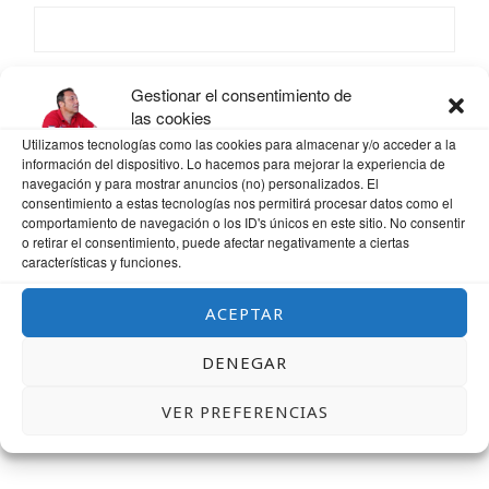
CORREO ELECTRÓNICO
*
Gestionar el consentimiento de
las cookies
Utilizamos tecnologías como las cookies para almacenar y/o acceder a la
información del dispositivo. Lo hacemos para mejorar la experiencia de
navegación y para mostrar anuncios (no) personalizados. El
WEB
consentimiento a estas tecnologías nos permitirá procesar datos como el
comportamiento de navegación o los ID's únicos en este sitio. No consentir
o retirar el consentimiento, puede afectar negativamente a ciertas
características y funciones.
GUARDA MI NOMBRE, CORREO ELECTRÓNICO Y WEB EN ESTE NAVEGADOR
ACEPTAR
PARA LA PRÓXIMA VEZ QUE COMENTE.
DENEGAR
VER PREFERENCIAS