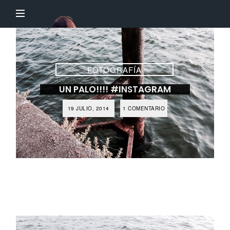
El
Profesor
Chillón
FOTOGRAFÍA
UN PALO!!!! #INSTAGRAM
19 JULIO, 2014
1 COMENTARIO