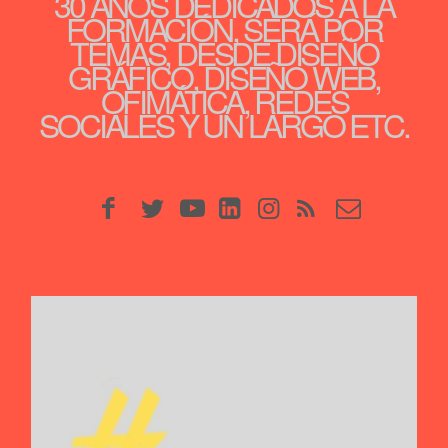
30 AÑOS DEDICADOS A LA
FORMACIÓN, SERÁ POR
TEMAS, DESDE DISEÑO
GRÁFICO, DISEÑO WEB,
OFIMÁTICA, REDES
SOCIALES Y UN LARGO ETC.