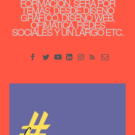
FORMACIÓN, SERÁ POR
TEMAS, DESDE DISEÑO
GRÁFICO, DISEÑO WEB,
OFIMÁTICA, REDES
SOCIALES Y UN LARGO ETC.