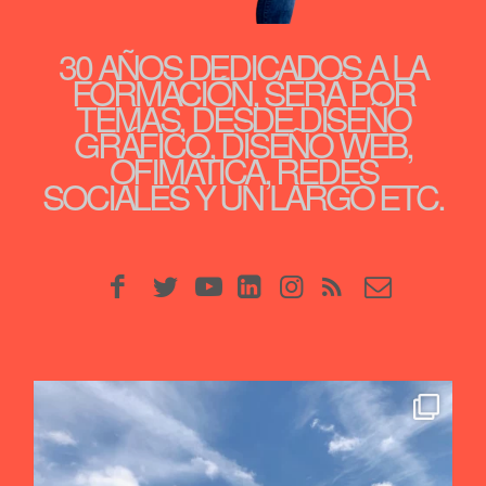
30 AÑOS DEDICADOS A LA
FORMACIÓN, SERÁ POR
TEMAS, DESDE DISEÑO
GRÁFICO, DISEÑO WEB,
OFIMÁTICA, REDES
SOCIALES Y UN LARGO ETC.