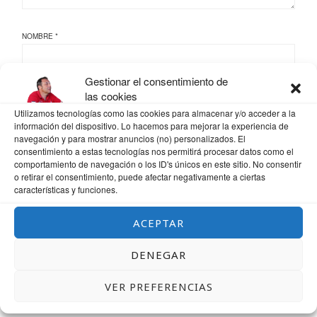
NOMBRE
*
Gestionar el consentimiento de
las cookies
CORREO ELECTRÓNICO
*
Utilizamos tecnologías como las cookies para almacenar y/o acceder a la
información del dispositivo. Lo hacemos para mejorar la experiencia de
navegación y para mostrar anuncios (no) personalizados. El
consentimiento a estas tecnologías nos permitirá procesar datos como el
WEB
comportamiento de navegación o los ID's únicos en este sitio. No consentir
o retirar el consentimiento, puede afectar negativamente a ciertas
características y funciones.
ACEPTAR
GUARDA MI NOMBRE, CORREO ELECTRÓNICO Y WEB EN ESTE NAVEGADOR
PARA LA PRÓXIMA VEZ QUE COMENTE.
DENEGAR
VER PREFERENCIAS