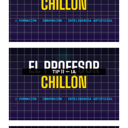
TIP 11 — IA