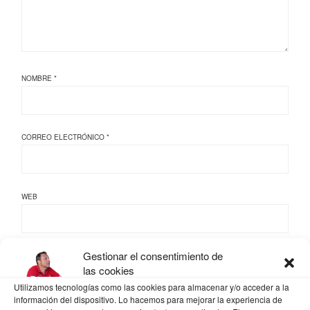
NOMBRE
*
CORREO ELECTRÓNICO
*
WEB
Gestionar el consentimiento de
las cookies
GUARDA MI NOMBRE, CORREO ELECTRÓNICO Y WEB EN ESTE NAVEGADOR
PARA LA PRÓXIMA VEZ QUE COMENTE.
Utilizamos tecnologías como las cookies para almacenar y/o acceder a la
información del dispositivo. Lo hacemos para mejorar la experiencia de