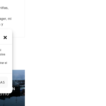
niñas,
ager, mi
a y
l
cios
rar el
IAS
ARDE EN
EITIO