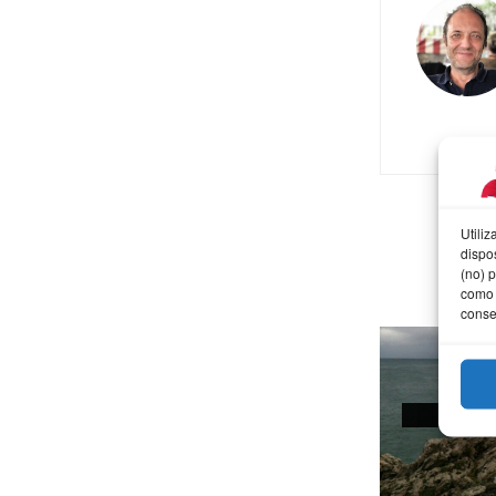
Utili
dispo
(no) 
como 
conse
AFOT