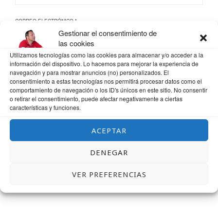
CORREO ELECTRÓNICO
*
Gestionar el consentimiento de
las cookies
Utilizamos tecnologías como las cookies para almacenar y/o acceder a la
WEB
información del dispositivo. Lo hacemos para mejorar la experiencia de
navegación y para mostrar anuncios (no) personalizados. El
consentimiento a estas tecnologías nos permitirá procesar datos como el
comportamiento de navegación o los ID's únicos en este sitio. No consentir
o retirar el consentimiento, puede afectar negativamente a ciertas
características y funciones.
GUARDA MI NOMBRE, CORREO ELECTRÓNICO Y WEB EN ESTE NAVEGADOR
PARA LA PRÓXIMA VEZ QUE COMENTE.
ACEPTAR
DENEGAR
VER PREFERENCIAS