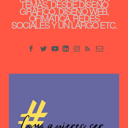
TEMAS, DESDE DISEÑO
GRÁFICO, DISEÑO WEB,
OFIMÁTICA, REDES
SOCIALES Y UN LARGO ETC.