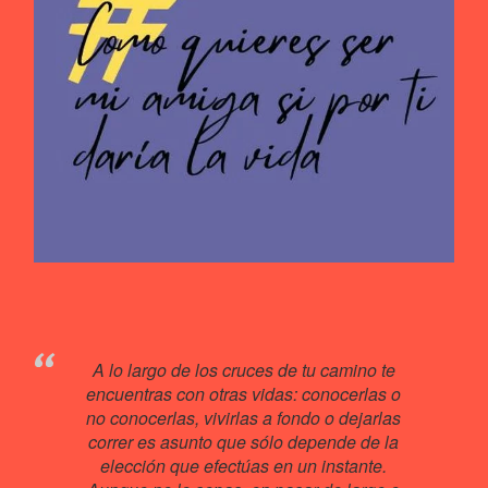
A lo largo de los cruces de tu camino te
encuentras con otras vidas: conocerlas o
no conocerlas, vivirlas a fondo o dejarlas
correr es asunto que sólo depende de la
elección que efectúas en un instante.