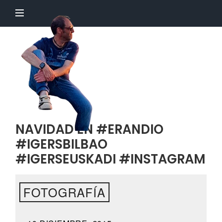
El
Profesor
Chillón
NAVIDAD EN #ERANDIO
#IGERSBILBAO
#IGERSEUSKADI #INSTAGRAM
FOTOGRAFÍA