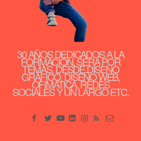
30 AÑOS DEDICADOS A LA
FORMACIÓN, SERÁ POR
TEMAS, DESDE DISEÑO
GRÁFICO, DISEÑO WEB,
OFIMÁTICA, REDES
SOCIALES Y UN LARGO ETC.