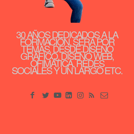
30 AÑOS DEDICADOS A LA
FORMACIÓN, SERÁ POR
TEMAS, DESDE DISEÑO
GRÁFICO, DISEÑO WEB,
OFIMÁTICA, REDES
SOCIALES Y UN LARGO ETC.