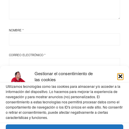
NOMBRE
*
CORREO ELECTRÓNICO
*
Gestionar el consentimiento de
las cookies
WEB
Utilizamos tecnologías como las cookies para almacenar y/o acceder a la
información del dispositivo. Lo hacemos para mejorar la experiencia de
navegación y para mostrar anuncios (no) personalizados. El
consentimiento a estas tecnologías nos permitirá procesar datos como el
comportamiento de navegación o los ID's únicos en este sitio. No consentir
GUARDA MI NOMBRE, CORREO ELECTRÓNICO Y WEB EN ESTE NAVEGADOR
o retirar el consentimiento, puede afectar negativamente a ciertas
PARA LA PRÓXIMA VEZ QUE COMENTE.
características y funciones.