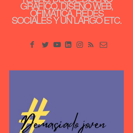
GRÁFICO, DISEÑO WEB,
OFIMÁTICA, REDES
SOCIALES Y UN LARGO ETC.