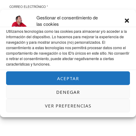
CORREO ELECTRÓNICO
*
Gestionar el consentimiento de
las cookies
Utilizamos tecnologías como las cookies para almacenar y/o acceder a la
WEB
información del dispositivo. Lo hacemos para mejorar la experiencia de
navegación y para mostrar anuncios (no) personalizados. El
consentimiento a estas tecnologías nos permitirá procesar datos como el
comportamiento de navegación o los ID's únicos en este sitio. No consentir
o retirar el consentimiento, puede afectar negativamente a ciertas
características y funciones.
GUARDA MI NOMBRE, CORREO ELECTRÓNICO Y WEB EN ESTE NAVEGADOR
PARA LA PRÓXIMA VEZ QUE COMENTE.
ACEPTAR
DENEGAR
VER PREFERENCIAS