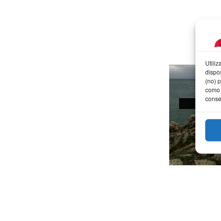
Utili
dispo
(no) 
como 
conse
AFOT