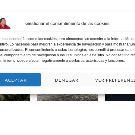
Gestionar el consentimiento de las cookies
QUIZÁS TE GUSTE
zamos tecnologías como las cookies para almacenar y/o acceder a la información de
sitivo. Lo hacemos para mejorar la experiencia de navegación y para mostrar anun
personalizados. El consentimiento a estas tecnologías nos permitirá procesar datos
el comportamiento de navegación o los ID's únicos en este sitio. No consentir o reti
ntimiento, puede afectar negativamente a ciertas características y funciones.
ANDO
LLUEVE UN
UNA T
POQUITO
LEK
#JAIAKERANDIO
ACEPTAR
DENEGAR
VER PREFERENC
#ERANDIO