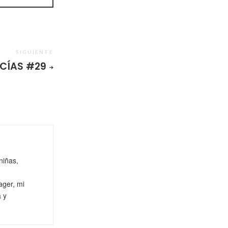
SIGUIENTE
CÍAS #29
niñas,
ager, mi
a y