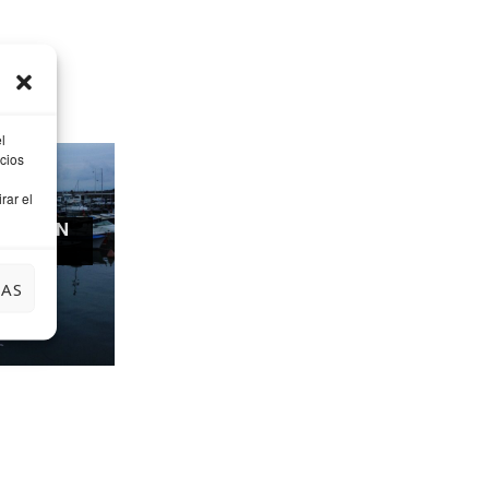
l
cios
rar el
ARDE EN
EITIO
IAS