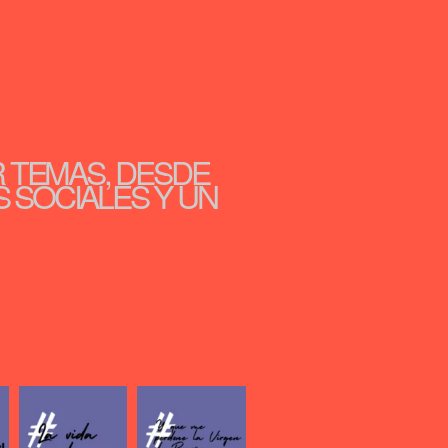
R TEMAS, DESDE
S SOCIALES Y UN