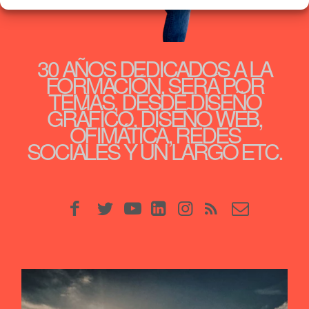
30 AÑOS DEDICADOS A LA
FORMACIÓN, SERÁ POR
TEMAS, DESDE DISEÑO
GRÁFICO, DISEÑO WEB,
OFIMÁTICA, REDES
SOCIALES Y UN LARGO ETC.