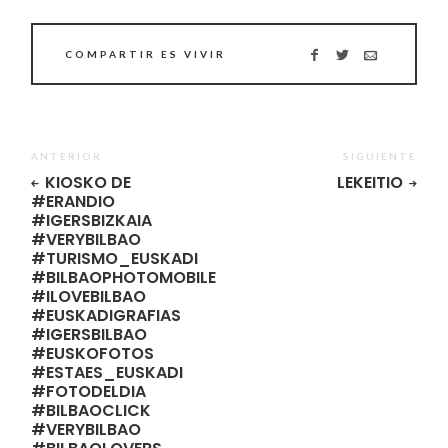
COMPARTIR ES VIVIR
ANTERIOR
SIGUIENTE
KIOSKO DE
LEKEITIO
#ERANDIO
#IGERSBIZKAIA
#VERYBILBAO
#TURISMO_EUSKADI
#BILBAOPHOTOMOBILE
#ILOVEBILBAO
#EUSKADIGRAFIAS
#IGERSBILBAO
#EUSKOFOTOS
#ESTAES_EUSKADI
#FOTODELDIA
#BILBAOCLICK
#VERYBILBAO