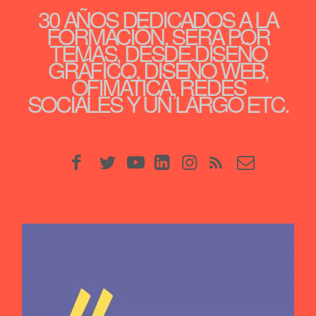
30 AÑOS DEDICADOS A LA
FORMACIÓN, SERÁ POR
TEMAS, DESDE DISEÑO
GRÁFICO, DISEÑO WEB,
OFIMÁTICA, REDES
SOCIALES Y UN LARGO ETC.