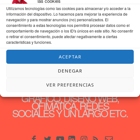
las cookies
Utilizamos tecnologías como las cookies para almacenar y/o acceder a la
información del dispositivo. Lo hacemos para mejorar la experiencia de
navegación y para mostrar anuncios (no) personalizados. El
consentimiento a estas tecnologías nos permitirá procesar datos como el
comportamiento de navegación o los ID's únicos en este sitio. No consentir
o retirar el consentimiento, puede afectar negativamente a ciertas
características y funciones.
ACEPTAR
DENEGAR
30 AÑOS DEDICADOS A LA
FORMACIÓN, SERÁ POR
VER PREFERENCIAS
TEMAS, DESDE DISEÑO
GRÁFICO, DISEÑO WEB,
OFIMÁTICA, REDES
SOCIALES Y UN LARGO ETC.