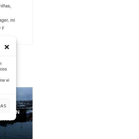
niñas,
ager, mi
a y
l
cios
rar el
IAS
ARDE EN
EITIO