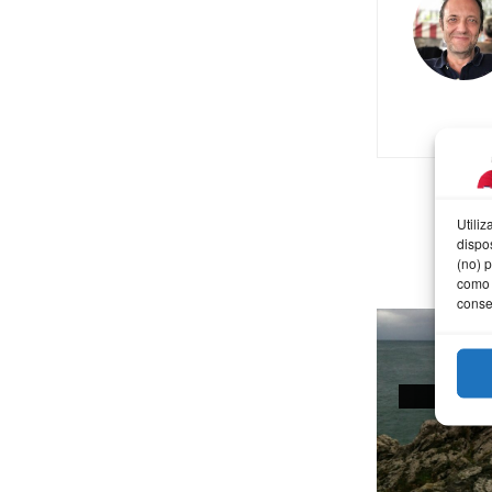
Utili
dispo
(no) 
como 
conse
AFOT