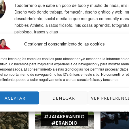
Todoterreno que sabe un poco de todo y mucho de nada, mis 
Diseño web donde trabajo, formación, diseño gráfico y web, mi
descubrimiento, social media lo que me gusta community man
hobbies Athletic, a ratos filósofo, mis cosas aprendiz, fotografí
psicólogo. frases y citas
Gestionar el consentimiento de las cookies
zamos tecnologías como las cookies para almacenar y/o acceder a la información de
sitivo. Lo hacemos para mejorar la experiencia de navegación y para mostrar anun
personalizados. El consentimiento a estas tecnologías nos permitirá procesar datos
QUIZÁS TE GUSTE
el comportamiento de navegación o los ID's únicos en este sitio. No consentir o reti
ntimiento, puede afectar negativamente a ciertas características y funciones.
ACEPTAR
DENEGAR
VER PREFERENC
ANDO
LLUEVE UN
UNA T
POQUITO
LEK
#JAIAKERANDIO
#ERANDIO