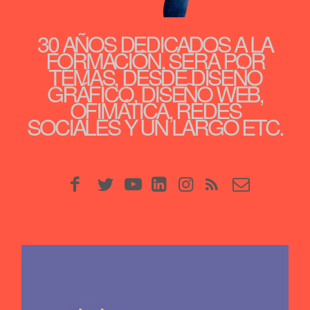
30 AÑOS DEDICADOS A LA
FORMACIÓN, SERÁ POR
TEMAS, DESDE DISEÑO
GRÁFICO, DISEÑO WEB,
OFIMÁTICA, REDES
SOCIALES Y UN LARGO ETC.