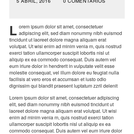
5 ABRIL, 2016
0 COMENTARIOS
L
orem ipsum dolor sit amet, consectetuer
adipiscing elit, sed diam nonummy nibh euismod
tincidunt ut laoreet dolore magna aliquam erat
volutpat. Ut wisi enim ad minim venia m, quis nostrud
exerci tation ullamcorper suscipit lobortis nisl ut
aliquip ex ea commodo consequat. Duis autem vel
eum iriure dolor in hendrerit in vulputate velit esse
molestie consequat, vel illum dolore eu feugiat nulla
facilisis at vero eros et accumsan et iusto odio
dignissim qui blandit praesent luptatum zzril delenit
Lorem ipsum dolor sit amet, consectetuer adipiscing
elit, sed diam nonummy nibh euismod tincidunt ut
laoreet dolore magna aliquam erat volutpat. Ut wisi
enim ad minim venia m, quis nostrud exerci tation
ullamcorper suscipit lobortis nisl ut aliquip ex ea
commodo consequat. Duis autem vel eum iriure dolor