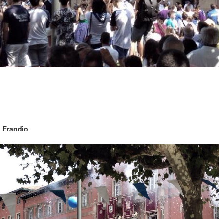
:
Erandio