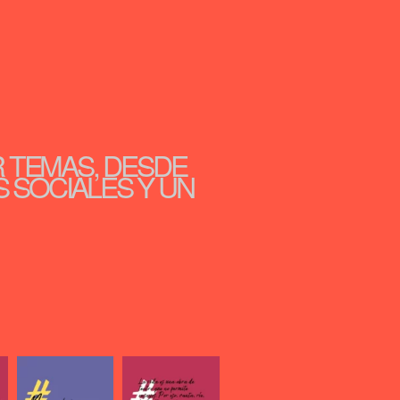
R TEMAS, DESDE
S SOCIALES Y UN