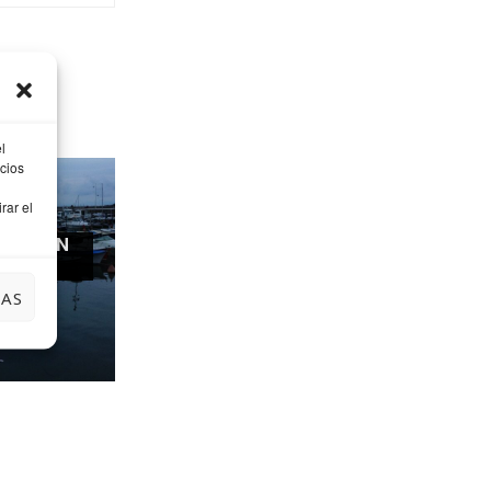
l
cios
rar el
ARDE EN
EITIO
IAS