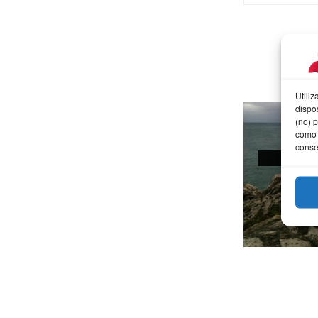
Utili
dispo
(no) 
como 
conse
AFOT