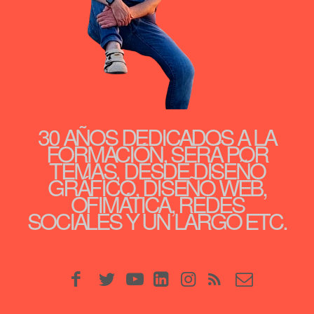
30 AÑOS DEDICADOS A LA
FORMACIÓN, SERÁ POR
TEMAS, DESDE DISEÑO
GRÁFICO, DISEÑO WEB,
OFIMÁTICA, REDES
SOCIALES Y UN LARGO ETC.