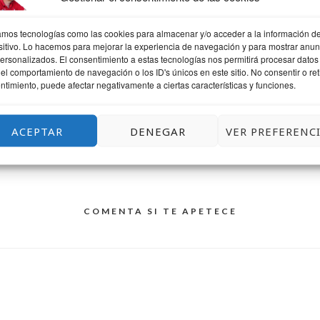
IS COMO
¿QUÉ MUJER HA
LAS BRA
zamos tecnologías como las cookies para almacenar y/o acceder a la información de
sitivo. Lo hacemos para mejorar la experiencia de navegación y para mostrar anun
AS PASAR
INFLUIDO EN TU
CA
personalizados. El consentimiento a estas tecnologías nos permitirá procesar datos
TREN
TRAYECTORIA
el comportamiento de navegación o los ID's únicos en este sitio. No consentir o reti
PROFESIONAL?
ntimiento, puede afectar negativamente a ciertas características y funciones.
ACEPTAR
DENEGAR
VER PREFERENC
COMENTA SI TE APETECE