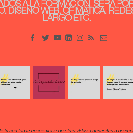
ADOS A LA FORMACIÓN, SERÁ PO
, DISEÑO WEB, OFIMÁTICA, REDE
LARGO ETC.
de tu camino te encuentras con otras vidas: conocerlas o no cono