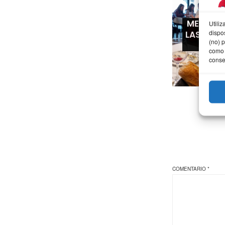
ME MIRÁ
Utili
dispo
LAS VAC
(no) 
EL 
como 
conse
COMENTARIO
*