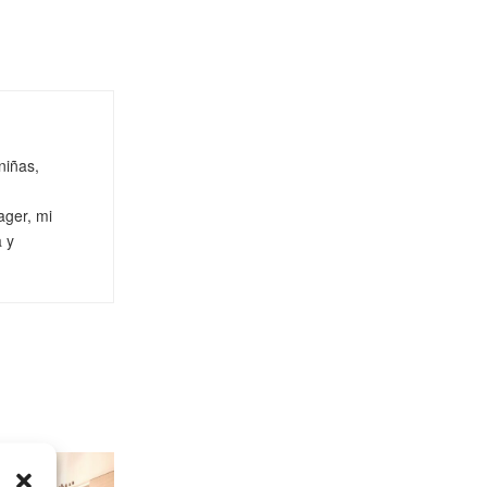
niñas,
ager, mi
a y