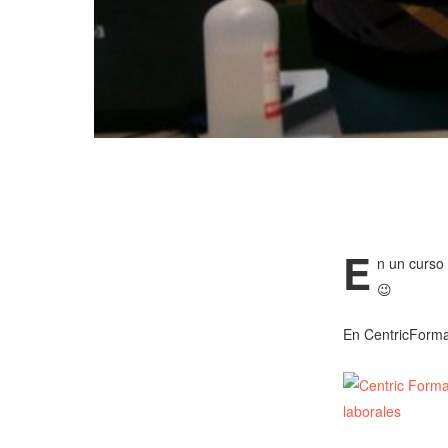
E
n un curso 
😉
En CentricForma