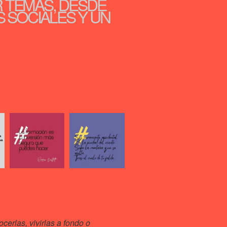
R TEMAS, DESDE
S SOCIALES Y UN
cerlas, vivirlas a fondo o