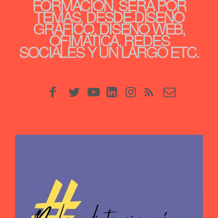
FORMACIÓN, SERÁ POR
TEMAS, DESDE DISEÑO
GRÁFICO, DISEÑO WEB,
OFIMÁTICA, REDES
SOCIALES Y UN LARGO ETC.