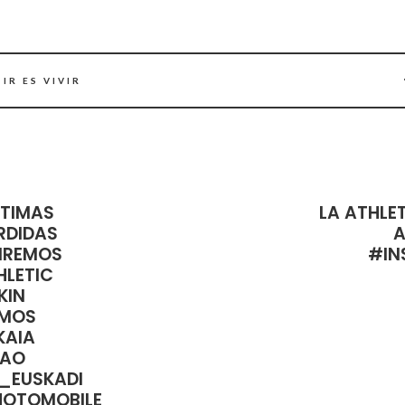
IR ES VIVIR
LTIMAS
LA ATHLET
ERDIDAS
IREMOS
#IN
HLETIC
KIN
EMOS
KAIA
BAO
_EUSKADI
HOTOMOBILE