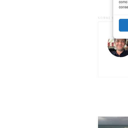
como 
conse
SOBRE EL AUT