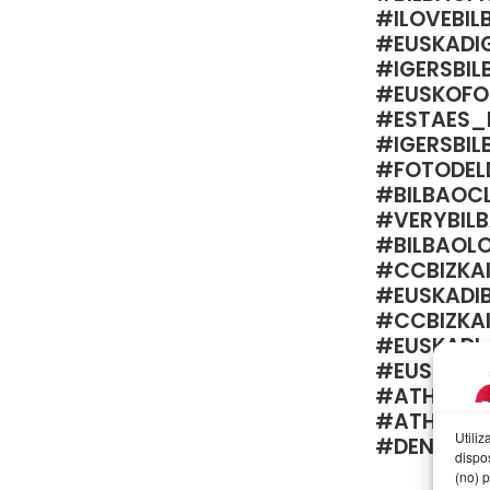
#ILOVEBIL
#EUSKADI
#IGERSBIL
#EUSKOFO
#ESTAES_
#IGERSBIL
#FOTODEL
#BILBAOCL
#VERYBIL
#BILBAOL
#CCBIZKA
#EUSKADI
#CCBIZKA
#EUSKADI
#EUSKOG
#ATHLETI
#ATHLETIC
Utili
#DENOKBA
dispo
(no) 