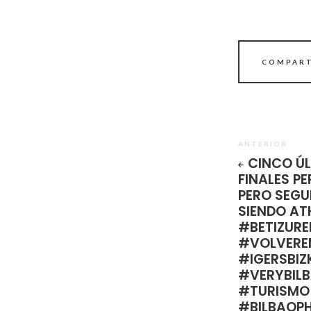
COMPART
ANTERIOR
CINCO Ú
FINALES P
PERO SEGU
SIENDO AT
#BETIZURE
#VOLVER
#IGERSBIZ
#VERYBIL
#TURISMO
#BILBAOP