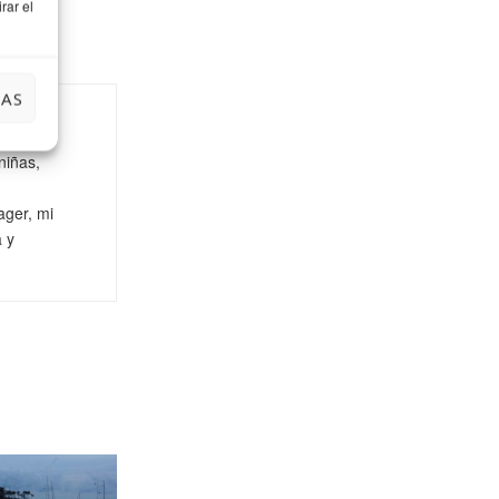
rar el
IAS
niñas,
ager, mi
a y