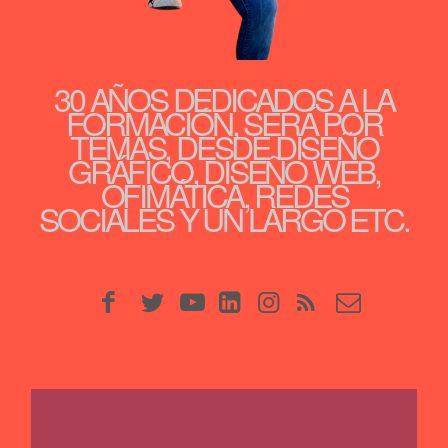
30 AÑOS DEDICADOS A LA
FORMACIÓN, SERÁ POR
TEMAS, DESDE DISEÑO
GRÁFICO, DISEÑO WEB,
OFIMÁTICA, REDES
SOCIALES Y UN LARGO ETC.