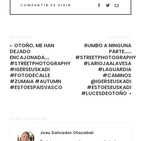
COMPARTIR ES VIVIR
ANTERIOR
SIGUIENTE
OTOÑO, ME HAN
RUMBO A NINGUNA
DEJADO
PARTE……
ENCAJONADA….
#STREETPHOTOGRAPHY
#STREETPHOTOGRAPHY
#LARIOJAALAVESA
#IGERSEUSKADI
#LAGUARDIA
#FOTODECALLE
#CAMINOS
#ZUMAIA #AUTUMN
@IGERSEUSKADI
#ESTOESPAISVASCO
#ESTOESEUSKADI
#LUCESDEOTOÑO
SOBRE EL AUTOR
Josu Salvador Olazabal