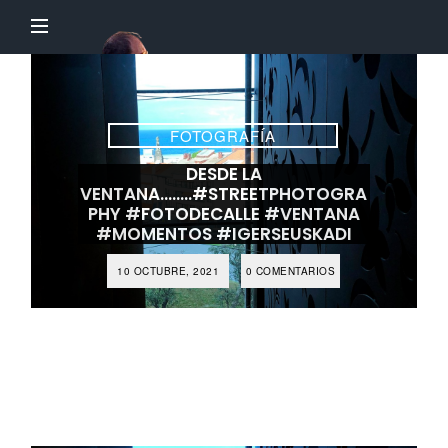
El
Profesor
Chillón
FOTOGRAFÍA
DESDE LA
VENTANA……..#STREETPHOTOGRA
PHY #FOTODECALLE #VENTANA
#MOMENTOS #IGERSEUSKADI
10 OCTUBRE, 2021
0 COMENTARIOS