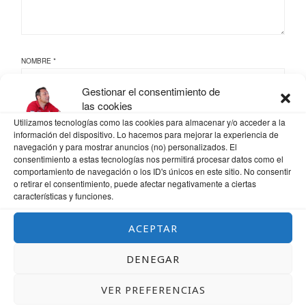
NOMBRE
*
Gestionar el consentimiento de
las cookies
CORREO ELECTRÓNICO
*
Utilizamos tecnologías como las cookies para almacenar y/o acceder a la
información del dispositivo. Lo hacemos para mejorar la experiencia de
navegación y para mostrar anuncios (no) personalizados. El
consentimiento a estas tecnologías nos permitirá procesar datos como el
comportamiento de navegación o los ID's únicos en este sitio. No consentir
WEB
o retirar el consentimiento, puede afectar negativamente a ciertas
características y funciones.
ACEPTAR
GUARDA MI NOMBRE, CORREO ELECTRÓNICO Y WEB EN ESTE NAVEGADOR
DENEGAR
PARA LA PRÓXIMA VEZ QUE COMENTE.
VER PREFERENCIAS