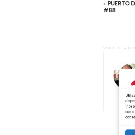
PUERTO D
#88
SOBRE EL AUT
Utili
dispo
(no) 
como 
conse