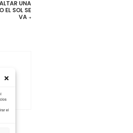
FALTAR UNA
 EL SOL SE
VA
niñas,
ager, mi
a y
l
cios
rar el