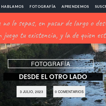
HABLAMOS
FOTOGRAFÍA
APRENDEMOS
SUSC
ofesor
illón
FOTOGRAFÍA
DESDE EL OTRO LADO
3 JULIO, 2023
0 COMENTARIOS