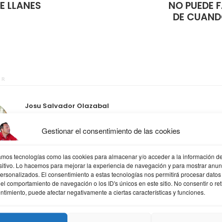
E LLANES
NO PUEDE 
DE CUANDO
OR
Josu Salvador Olazabal
Todoterreno que sabe un poco de todo y mucho de nada, mis 
Gestionar el consentimiento de las cookies
Diseño web donde trabajo, formación, diseño gráfico y web, mi
descubrimiento, social media lo que me gusta community man
hobbies Athletic, a ratos filósofo, mis cosas aprendiz, fotografí
zamos tecnologías como las cookies para almacenar y/o acceder a la información de
sitivo. Lo hacemos para mejorar la experiencia de navegación y para mostrar anun
psicólogo. frases y citas
personalizados. El consentimiento a estas tecnologías nos permitirá procesar datos
el comportamiento de navegación o los ID's únicos en este sitio. No consentir o reti
ntimiento, puede afectar negativamente a ciertas características y funciones.