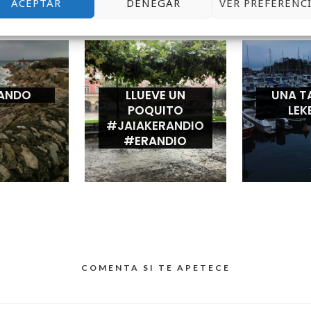
ACEPTAR
DENEGAR
VER PREFERENC
QUIZÁS TE GUSTE
ANDO
LLUEVE UN
UNA T
POQUITO
LEK
#JAIAKERANDIO
#ERANDIO
COMENTA SI TE APETECE