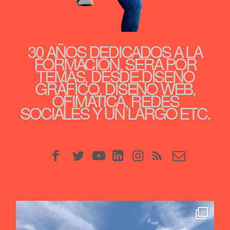
30 AÑOS DEDICADOS A LA
FORMACIÓN, SERÁ POR
TEMAS, DESDE DISEÑO
GRÁFICO, DISEÑO WEB,
OFIMÁTICA, REDES
SOCIALES Y UN LARGO ETC.