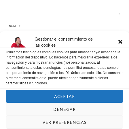
NOMBRE
*
Gestionar el consentimiento de
las cookies
CORREO ELECTRÓNICO
*
Utilizamos tecnologías como las cookies para almacenar y/o acceder a la
información del dispositivo. Lo hacemos para mejorar la experiencia de
navegación y para mostrar anuncios (no) personalizados. El
consentimiento a estas tecnologías nos permitirá procesar datos como el
comportamiento de navegación o los ID's únicos en este sitio. No consentir
WEB
o retirar el consentimiento, puede afectar negativamente a ciertas
características y funciones.
ACEPTAR
GUARDA MI NOMBRE, CORREO ELECTRÓNICO Y WEB EN ESTE NAVEGADOR
DENEGAR
PARA LA PRÓXIMA VEZ QUE COMENTE.
VER PREFERENCIAS