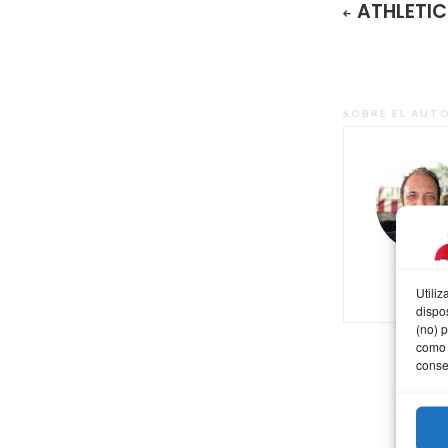
ATHLETIC
SOBRE EL AUT
Utili
dispo
(no) 
como 
conse