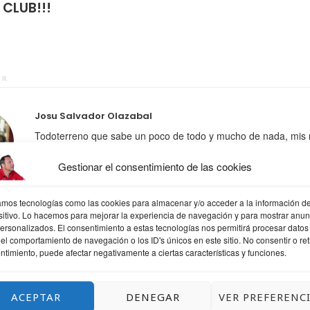
 CLUB!!!
OR
Josu Salvador Olazabal
Todoterreno que sabe un poco de todo y mucho de nada, mis 
Diseño web donde trabajo, formación, diseño gráfico y web, mi
Gestionar el consentimiento de las cookies
descubrimiento, social media lo que me gusta community man
hobbies Athletic, a ratos filósofo, mis cosas aprendiz, fotografí
psicólogo. frases y citas
zamos tecnologías como las cookies para almacenar y/o acceder a la información de
sitivo. Lo hacemos para mejorar la experiencia de navegación y para mostrar anun
personalizados. El consentimiento a estas tecnologías nos permitirá procesar datos
el comportamiento de navegación o los ID's únicos en este sitio. No consentir o reti
ntimiento, puede afectar negativamente a ciertas características y funciones.
ACEPTAR
DENEGAR
VER PREFERENC
QUIZÁS TE GUSTE