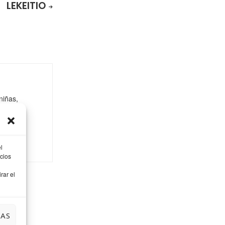
LEKEITIO
niñas,
ager, mi
a y
l
cios
rar el
IAS