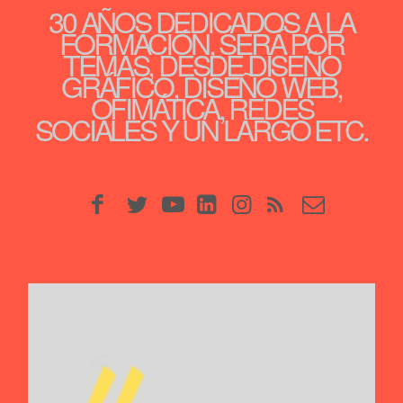
30 AÑOS DEDICADOS A LA
FORMACIÓN, SERÁ POR
TEMAS, DESDE DISEÑO
GRÁFICO, DISEÑO WEB,
OFIMÁTICA, REDES
SOCIALES Y UN LARGO ETC.