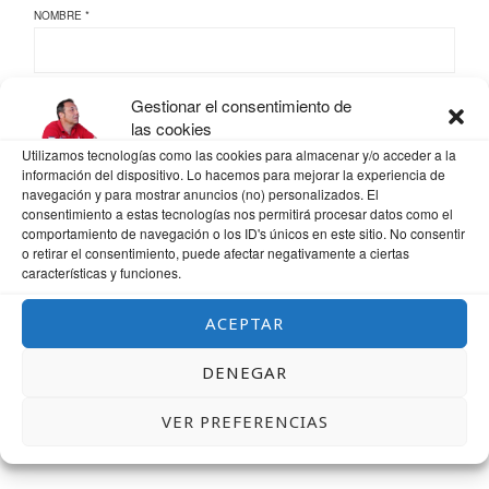
NOMBRE
*
Gestionar el consentimiento de
CORREO ELECTRÓNICO
*
las cookies
Utilizamos tecnologías como las cookies para almacenar y/o acceder a la
información del dispositivo. Lo hacemos para mejorar la experiencia de
navegación y para mostrar anuncios (no) personalizados. El
WEB
consentimiento a estas tecnologías nos permitirá procesar datos como el
comportamiento de navegación o los ID's únicos en este sitio. No consentir
o retirar el consentimiento, puede afectar negativamente a ciertas
características y funciones.
ACEPTAR
GUARDA MI NOMBRE, CORREO ELECTRÓNICO Y WEB EN ESTE NAVEGADOR
PARA LA PRÓXIMA VEZ QUE COMENTE.
DENEGAR
VER PREFERENCIAS