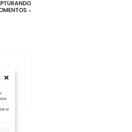
PTURANDO
OMENTOS
niñas,
ager, mi
a y
l
cios
rar el