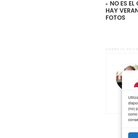
NO ES EL
HAY VERAN
FOTOS
SOBRE EL AUT
Utili
dispo
(no) 
como 
conse