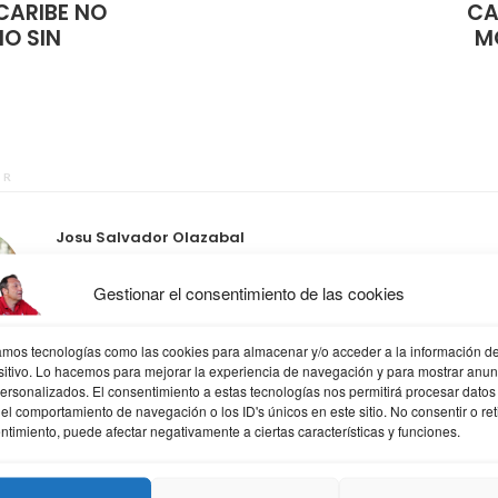
 CARIBE NO
CA
O SIN
M
OR
Josu Salvador Olazabal
Todoterreno que sabe un poco de todo y mucho de nada, mis 
Gestionar el consentimiento de las cookies
Diseño web donde trabajo, formación, diseño gráfico y web, mi
descubrimiento, social media lo que me gusta community man
hobbies Athletic, a ratos filósofo, mis cosas aprendiz, fotografí
zamos tecnologías como las cookies para almacenar y/o acceder a la información de
sitivo. Lo hacemos para mejorar la experiencia de navegación y para mostrar anun
psicólogo. frases y citas
personalizados. El consentimiento a estas tecnologías nos permitirá procesar datos
el comportamiento de navegación o los ID's únicos en este sitio. No consentir o reti
ntimiento, puede afectar negativamente a ciertas características y funciones.