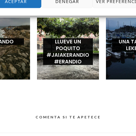
ACEPTAR
DENEGAR
VER PREFERENC
QUIZÁS TE GUSTE
ANDO
LLUEVE UN
UNA T
POQUITO
LEK
#JAIAKERANDIO
#ERANDIO
COMENTA SI TE APETECE