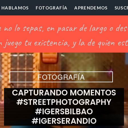
HABLAMOS
FOTOGRAFÍA
APRENDEMOS
SUSC
ofesor
illón
FOTOGRAFÍA
CAPTURANDO MOMENTOS
#STREETPHOTOGRAPHY
#IGERSBILBAO
#IGERSERANDIO