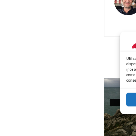
Utili
dispo
(no) 
como 
conse
AFOT