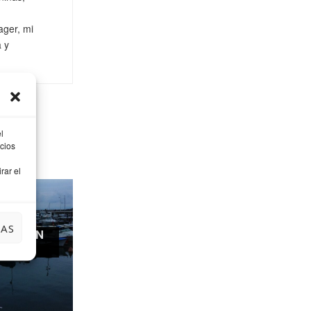
ager, mi
a y
l
cios
rar el
IAS
ARDE EN
EITIO