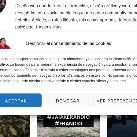
Diseño web donde trabajo, formación, diseño gráfico y web, mi
descubrimiento, social media lo que me gusta community man
hobbies Athletic, a ratos filósofo, mis cosas aprendiz, fotografí
psicólogo. frases y citas
Gestionar el consentimiento de las cookies
zamos tecnologías como las cookies para almacenar y/o acceder a la información de
sitivo. Lo hacemos para mejorar la experiencia de navegación y para mostrar anun
QUIZÁS TE GUSTE
personalizados. El consentimiento a estas tecnologías nos permitirá procesar datos
el comportamiento de navegación o los ID's únicos en este sitio. No consentir o reti
ntimiento, puede afectar negativamente a ciertas características y funciones.
ACEPTAR
DENEGAR
VER PREFERENC
ANDO
LLUEVE UN
UNA T
POQUITO
LEK
#JAIAKERANDIO
#ERANDIO